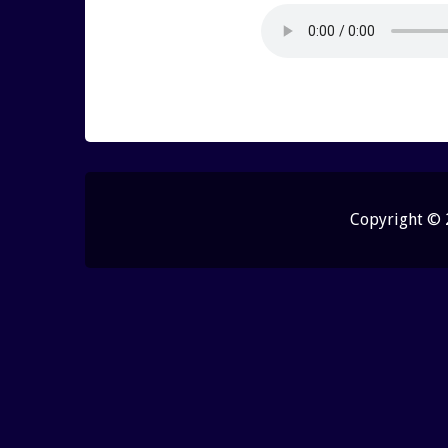
WilliamBer :
NormanAften :
jak zmien
bonusem bez depozytu sts
WilliamBer :
Горнолыжный
хочет заранее решить во
горы. Можно выбрать лыж
спокойно отправиться на
отдых в Сочи более удо
Vivod iz zapoya na d
:
Мо
несколько дней в запое Р
Copyright ©
больницу тащить страшно
систему — вывод из запо
с детоксикационным рас
AaronPouth :
Выбирая но
обращают внимание на п
более высокий уровень к
этом остаются практичны
квартиру в столице:
https:
vzyat zaym srochno 9 :
NormanAften :
hotline c