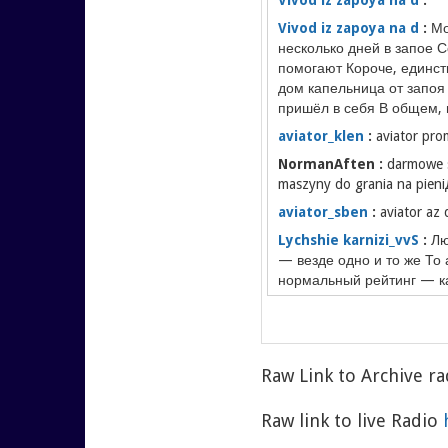
Vivod iz zapoya na d
:
Vivod iz zapoya na d
:
Мо
несколько дней в запое С
помогают Короче, единст
дом капельница от запоя
пришёл в себя В общем, 
aviator_klen
:
aviator pr
NormanAften :
darmowe s
maszyny do grania na pie
aviator_sben
:
aviator az
Lychshie karnizi_vvS
:
Лю
— везде одно и то же То
нормальный рейтинг — к
Алюминий, сталь, пласти
потерять — какой карниз 
Из
Vivod iz zapoya na d
:
Raw Link to Archive r
Vivod iz zapoya na d
:
Raw link to live Radio
aviator_dnen
:
aviator p