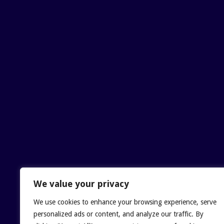
Zagraniczne kasyna z bonu
WilliamBer :
Прокат лыж 
нужно надежное снаряже
Можно подобрать комплект
Такой формат помогает н
поездке - Прокат лыж Кр
Narkolog na dom_sgma
Narkolog na dom_wtpt
себя Родственники не зн
страшно Короче, только 
помощь на дому эффекти
потеряйте контакты — но
Lychshie karnizi_ebs
:
AaronPouth :
Элитные но
жить в доме с особой ат
приватность, безопасност
района. Жилые комплекс
We value your privacy
городской ритм и высоки
We use cookies to enhance your browsing experience, serve
Vivod iz zapoya na d
:
Мо
personalized ads or content, and analyze our traffic. By
штопора Жена в истерик