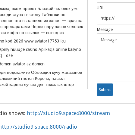
URL
сква, всем привет Близкий человек уже
оседи стучат в стену Таблетки не
венное что вытащило из запоя — врач на
 с препаратами Через пару часов человек
Message
вся инфа по ссылке — вывод из
omo kod 2026 www.aviator17753.icu
piny huuuge casino Aplikacja online kasyno
niД…dze
 domen aviator az domen
ди подскажите Объездил кучу магазинов
 алюминий гнется Короче, нашел
акой карниз лучше для тяжелых штор
к, дерево В общем, жмите чтобы не
лучше купить какой карниз лучше купить
adio shows:
http://studio9.space:8000/stream
http://studio9.space:8000/radio
ulsuz bonus kodu
http://aviator17753.icu