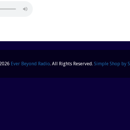
ic nazwe w lolu Zagraniczne kasyna z
 wypЕ‚ata depozytu
 прокат в Адлере подходит для тех, кто
прос со снаряжением перед поездкой в
и или сноуборд, проверить размеры и
 трассы. Такой формат делает зимний
бным -
https://arenda-lyzhi-sochi.ru/
сква, всем привет Близкий человек уже
одственники не знают что делать В
 2026
Ever Beyond Radio
. All Rights Reserved.
Simple Shop by 
 Короче, врачи приехали и поставили
я с выездом врача Поставили капельницу
твором В общем, телефон и цены
востройки Москвы, многие покупатели
роекты бизнес-класса. Они предлагают
омфорта, чем стандартные дома, и при
м вариантом для тех, кто ищет достойную
//mr-elit.ru/
кредит займ кредитный займ
asino kod promocyjny bez depozytu